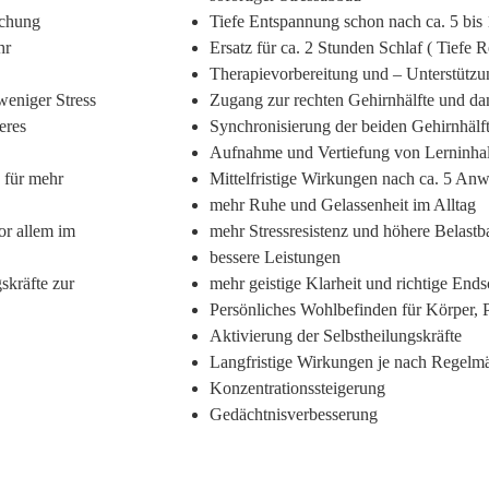
ichung
Tiefe Entspannung schon nach ca. 5 bis
hr
Ersatz für ca. 2 Stunden Schlaf ( Tiefe 
Therapievorbereitung und – Unterstützu
weniger Stress
Zugang zur rechten Gehirnhälfte und d
eres
Synchronisierung der beiden Gehirnhälf
Aufnahme und Vertiefung von Lerninhal
 für mehr
Mittelfristige Wirkungen nach ca. 5 A
mehr Ruhe und Gelassenheit im Alltag
or allem im
mehr Stressresistenz und höhere Belastba
bessere Leistungen
skräfte zur
mehr geistige Klarheit und richtige End
Persönliches Wohlbefinden für Körper, 
Aktivierung der Selbstheilungskräfte
Langfristige Wirkungen je nach Regelmä
Konzentrationssteigerung
Gedächtnisverbesserung