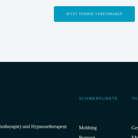
JETZT TERMIN VEREINBAREN
SCHWERPUNKTE
TH
chotherapie) und Hypnosetherapeut
Mobbing
Ges
Burnout
E