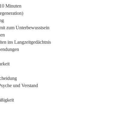
 10 Minuten
Regeneration)
ng
amit zum Unterbewusstsein
ten
ten ins Langzeitgedächtnis
nwendungen
rkeit
scheidung
Psyche und Verstand
ßigkeit