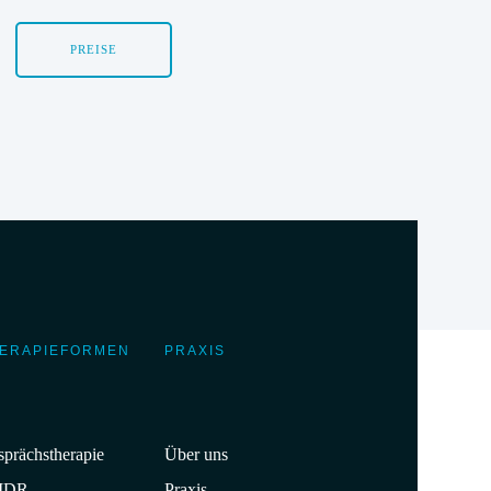
PREISE
ERAPIEFORMEN
PRAXIS
prächstherapie
Über uns
MDR
Praxis