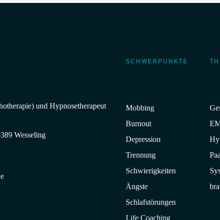
SCHWERPUNKTE
TH
chotherapie) und Hypnosetherapeut
Mobbing
Ges
Burnout
E
0389 Wesseling
Depression
Hy
Trennung
Paa
Schwierigkeiten
Sy
de
Ängste
bra
Schlafstörungen
Life Coaching