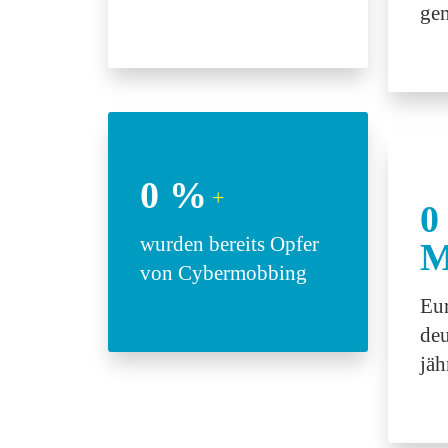
ge
0
%
+
0
wurden bereits Opfer
M
von Cybermobbing
Eur
deu
jäh